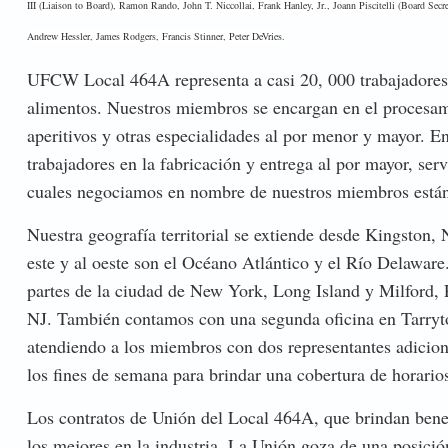
III (Liaison to Board), Ramon Rando, John T. Niccollai, Frank Hanley, Jr., Joann Piscitelli (Board Sec
Andrew Hessler, James Rodgers, Francis Stinner, Peter DeVries.
UFCW Local 464A representa a casi 20, 000 trabajadores de
alimentos. Nuestros miembros se encargan en el procesami
aperitivos y otras especialidades al por menor y mayor. E
trabajadores en la fabricación y entrega al por mayor, serv
cuales negociamos en nombre de nuestros miembros está
Nuestra geografía territorial se extiende desde Kingston,
este y al oeste son el Océano Atlántico y el Río Delawa
partes de la ciudad de New York, Long Island y Milford, 
NJ. También contamos con una segunda oficina en Tarryt
atendiendo a los miembros con dos representantes adiciona
los fines de semana para brindar una cobertura de horario
Los contratos de Unión del Local 464A, que brindan bene
los mejores en la industria. La Unión goza de una posició