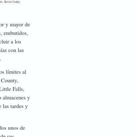
io, Kevin Leahy,
nor y mayor de
s, embutidos,
luir a los
ías con las
.
s límites al
 County,
ttle Falls,
o almacenes y
 las tardes y
dos unos de
 de sus