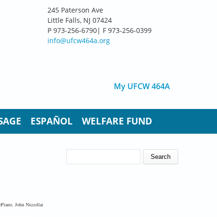
245 Paterson Ave
Little Falls, NJ 07424
P 973-256-6790| F 973-256-0399
info@ufcw464a.org
My UFCW 464A
SAGE
ESPAÑOL
WELFARE FUND
SEARCH FORM
Search
Piano, John Niccollai