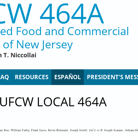
CW 464A
ted Food and Commercial
 of New Jersey
 T. Niccollai
FAQ
RESOURCES
ESPAÑOL
PRESIDENT'S MES
 UFCW LOCAL 464A
ry Roe, William Farley, Frank Sasso, Kevin Biernacki, Joseph Jewell;
2nd L to R:
Joseph Scarano, Adriana De