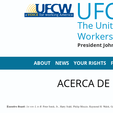
UF
Skip to main content
The Uni
Workers
President John
ABOUT
NEWS
YOUR RIGHTS
ACERCA DE
E
xecutive Board:
1st row L to R:
Peter Surck, Jr., Harry Stahl, Philip Moccio, Raymond H. Walsh, Ga