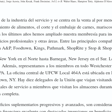
retary), Jorge Acosta, John Kocak, Frank Desimine;
3rd L to R:
Walter Haass, Hampton Terry, Alphonse D’Aless
 la industria del servicio y se centra en la venta al por me
ento de alimentos, el corte y el embalaje de carnes, marisco
n los últimos años hemos ampliado nuestra membresía para inc
icios profesionales y otras áreas. Entre las principales compañ
n A&P, Foodtown, Kings, Pathmark, ShopRite y Stop & Shop
 New York en el Norte hasta Barnegat, New Jersey en el Sur. Lo
re. Además, representamos a los miembros en todo Westchester
PA. La oficina central de UFCW Local 464A está ubicada en Li
own, NY. Hay diez delegados de la Unión que viajan visitand
les de servicio a miembros que visitan los almacenes durante
s completa.
ficios suplementarios progresivos y avanzados, son considera
n financiera excelente con destacadas inversiones en beneficio